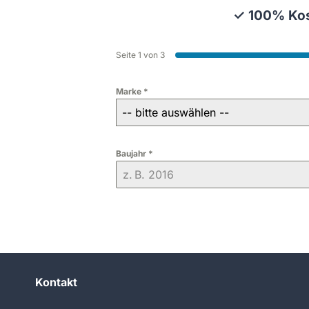
✓ 100% Kos
Seite 1 von 3
Marke
*
-- bitte auswählen --
Baujahr
*
Kontakt