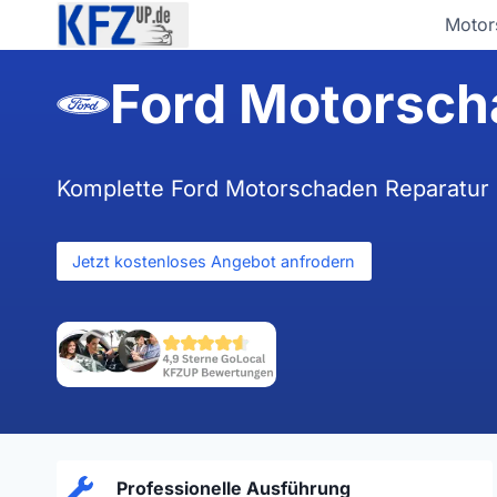
Zum
Motor
Inhalt
springen
Ford Motorsc
Komplette Ford Motorschaden Reparatur 
Jetzt kostenloses Angebot anfrodern
Professionelle Ausführung